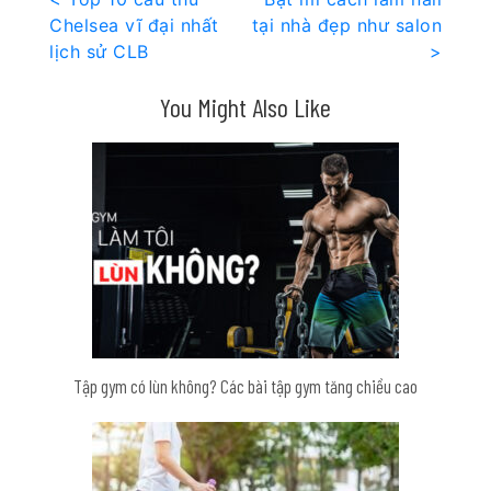
Điều
Chelsea vĩ đại nhất
tại nhà đẹp như salon
hướng
lịch sử CLB
>
bài
You Might Also Like
viết
Tập gym có lùn không? Các bài tập gym tăng chiều cao