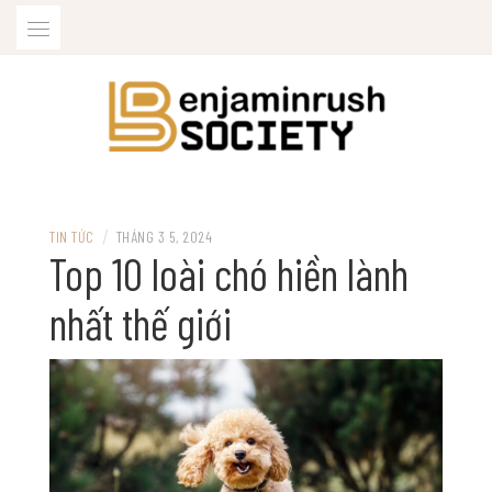
Skip
to
content
BENJAMINRUSHSOCIETY.ORG
/
TIN TỨC
THÁNG 3 5, 2024
Top 10 loài chó hiền lành
nhất thế giới