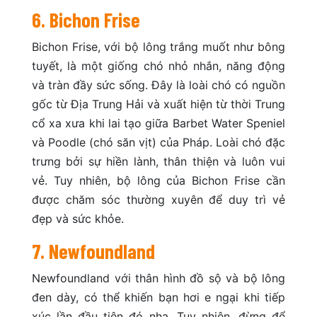
6. Bichon Frise
Bichon Frise, với bộ lông trắng muốt như bông
tuyết, là một giống chó nhỏ nhắn, năng động
và tràn đầy sức sống. Đây là loài chó có nguồn
gốc từ Địa Trung Hải và xuất hiện từ thời Trung
cổ xa xưa khi lai tạo giữa Barbet Water Speniel
và Poodle (chó săn vịt) của Pháp. Loài chó đặc
trưng bởi sự hiền lành, thân thiện và luôn vui
vẻ. Tuy nhiên, bộ lông của Bichon Frise cần
được chăm sóc thường xuyên để duy trì vẻ
đẹp và sức khỏe.
7. Newfoundland
Newfoundland với thân hình đồ sộ và bộ lông
đen dày, có thể khiến bạn hơi e ngại khi tiếp
xúc lần đầu tiên đó nha. Tuy nhiên, đừng để