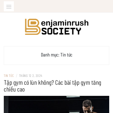
Skip
to
content
BENJAMINRUSHSOCIETY.ORG
Danh mục:
Tin tức
/
TIN TỨC
THÁNG 12 2, 2024
Tập gym có lùn không? Các bài tập gym tăng
chiều cao