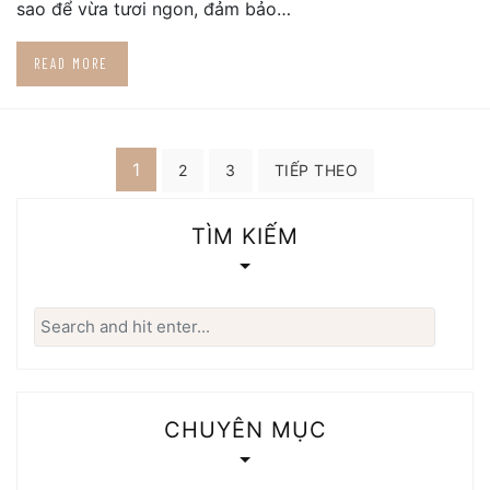
sao để vừa tươi ngon, đảm bảo…
READ MORE
Phân
1
2
3
TIẾP THEO
trang
TÌM KIẾM
bài
viết
Search
for:
CHUYÊN MỤC