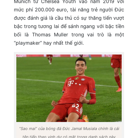
Munich từ Chelsea Youth vào năm 2019 với
mức phí 200.000 euro, tài năng trẻ người Đức
được đánh giá là cầu thủ có sự thăng tiến vượt
bậc trong tương lai để sánh ngang với bậc tiền
bối là Thomas Muller trong vai trò là một
“playmaker” hay nhất thế giới.
“Sao mai” của bóng đá Đức Jamal Musiala chính là cái
tên tiếp theo vinh dự có mặt trong danh sách này