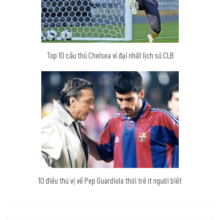
Top 10 cầu thủ Chelsea vĩ đại nhất lịch sử CLB
10 điều thú vị về Pep Guardiola thời trẻ ít người biết