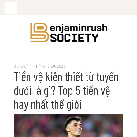
Skip
to
content
BENJAMINRUSHSOCIETY.ORG
/
BÓNG ĐÁ
THÁNG 10 20, 2023
Tiền vệ kiến thiết từ tuyến
dưới là gì? Top 5 tiền vệ
hay nhất thế giới