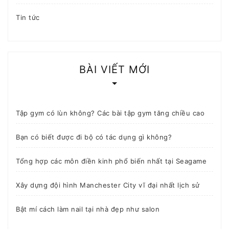
Tin tức
BÀI VIẾT MỚI
Tập gym có lùn không? Các bài tập gym tăng chiều cao
Bạn có biết được đi bộ có tác dụng gì không?
Tổng hợp các môn điền kinh phổ biến nhất tại Seagame
Xây dựng đội hình Manchester City vĩ đại nhất lịch sử
Bật mí cách làm nail tại nhà đẹp như salon