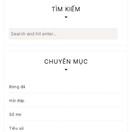
TÌM KIẾM
Search
for:
CHUYÊN MỤC
Bóng đá
Hỏi đáp
Sổ mơ
Tiểu sử