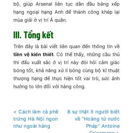
bộ, giúp Arsenal liên tục dẫn đầu bảng xếp
hạng ngoại hạng Anh để thành công khép lại
mùa giải ở vị trí Á quân.
III. Tổng kết
Trên đây là bài viết liên quan đến thông tin về
tiền vệ kiến thiết
. Có thể thấy, những cầu thủ
thi đấu xuất sắc ở vị trí này đòi hỏi cảm giác
bóng tốt, khả năng xử lí bóng cùng bộ kĩ thuật
thượng hạng để thực hiện tốt vai trò, sức ảnh
hưởng to lớn đối với hàng công.
Điều
< Cách làm cà phê
8 sự thật ít người biết
trứng Hà Nội ngon
về “Hoàng tử nước
hướng
như ngoài hàng
Pháp” Antoine