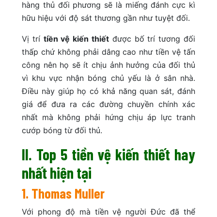
hàng thủ đối phương sẽ là miếng đánh cực kì
hữu hiệu với độ sát thương gần như tuyệt đối.
Vị trí
tiền vệ kiến thiết
được bố trí tương đối
thấp chứ không phải dâng cao như tiền vệ tấn
công nên họ sẽ ít chịu ảnh hưởng của đối thủ
vì khu vực nhận bóng chủ yếu là ở sân nhà.
Điều này giúp họ có khả năng quan sát, đánh
giá để đưa ra các đường chuyền chính xác
nhất mà không phải hứng chịu áp lực tranh
cướp bóng từ đối thủ.
II. Top 5 tiền vệ kiến thiết hay
nhất hiện tại
1. Thomas Muller
Với phong độ mà tiền vệ người Đức đã thể