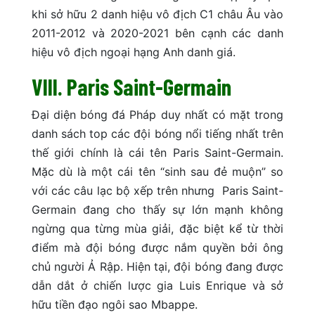
khi sở hữu 2 danh hiệu vô địch C1 châu Âu vào
2011-2012 và 2020-2021 bên cạnh các danh
hiệu vô địch ngoại hạng Anh danh giá.
VIII. Paris Saint-Germain
Đại diện bóng đá Pháp duy nhất có mặt trong
danh sách top các đội bóng nổi tiếng nhất trên
thế giới chính là cái tên Paris Saint-Germain.
Mặc dù là một cái tên “sinh sau đẻ muộn” so
với các câu lạc bộ xếp trên nhưng Paris Saint-
Germain đang cho thấy sự lớn mạnh không
ngừng qua từng mùa giải, đặc biệt kể từ thời
điểm mà đội bóng được nắm quyền bởi ông
chủ người Ả Rập. Hiện tại, đội bóng đang được
dẫn dắt ở chiến lược gia Luis Enrique và sở
hữu tiền đạo ngôi sao Mbappe.