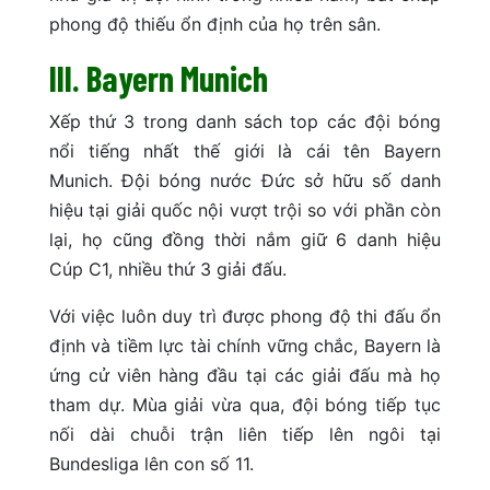
phong độ thiếu ổn định của họ trên sân.
III. Bayern Munich
Xếp thứ 3 trong danh sách top các đội bóng
nổi tiếng nhất thế giới là cái tên Bayern
Munich. Đội bóng nước Đức sở hữu số danh
hiệu tại giải quốc nội vượt trội so với phần còn
lại, họ cũng đồng thời nắm giữ 6 danh hiệu
Cúp C1, nhiều thứ 3 giải đấu.
Với việc luôn duy trì được phong độ thi đấu ổn
định và tiềm lực tài chính vững chắc, Bayern là
ứng cử viên hàng đầu tại các giải đấu mà họ
tham dự. Mùa giải vừa qua, đội bóng tiếp tục
nối dài chuỗi trận liên tiếp lên ngôi tại
Bundesliga lên con số 11.