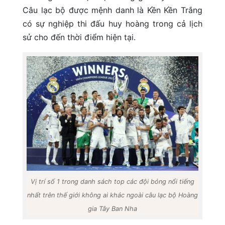
Câu lạc bộ được mệnh danh là Kền Kền Trắng
có sự nghiệp thi đấu huy hoàng trong cả lịch
sử cho đến thời điểm hiện tại.
Vị trí số 1 trong danh sách top các đội bóng nổi tiếng
nhất trên thế giới không ai khác ngoài câu lạc bộ Hoàng
gia Tây Ban Nha