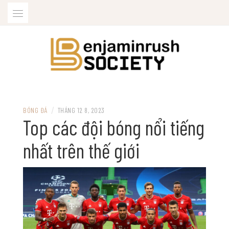
Skip
to
content
BENJAMINRUSHSOCIETY.ORG
/
BÓNG ĐÁ
THÁNG 12 8, 2023
Top các đội bóng nổi tiếng
nhất trên thế giới