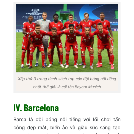
Xếp thứ 3 trong danh sách top các đội bóng nổi tiếng
nhất thế giới là cái tên Bayern Munich
IV. Barcelona
Barca là đội bóng nổi tiếng với lối chơi tấn
công đẹp mắt, biến ảo và giàu sức sáng tạo