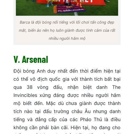
Barca là đội bóng nổi tiếng với lối chơi tấn công đẹp
mắt, biến ảo nên họ luôn giành được tình cảm của rất
nhiều người hâm mộ
V. Arsenal
Đội bóng Anh duy nhất đến thời điểm hiện tại
có thể vô địch quốc gia với thành tích bất bại
qua 38 vòng đấu, nhận biệt danh The
Invincibles xứng đáng được nhiều người hâm
mộ biết đến. Mặc dù chưa giành được thành
tích nào tại đấu trường châu Âu nhưng danh
tiếng và đẳng cấp của các Pháo Thủ là điều
không cần phải bàn cãi. Hiện tại, họ đang cho