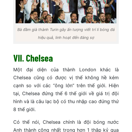
Bà đầm già thành Turin gây ấn tượng viết trí lí bóng đá
hiệu quả, linh hoạt đến đáng sợ
VII. Chelsea
Một đại diện của thành London khác là
Chelsea cũng có được vị thế không hề kém
cạnh so với các “ông lớn” trên thế giới. Hiện
tại, Chelsea đứng thế 6 thế giới về giá trị đội
hình và là câu lạc bộ có thu nhập cao đứng thứ
8 thế giới.
Có thể nói, Chelsea chính là đội bóng nước
Anh thành công nhất trong hơn 1 thập kỷ qua