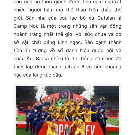
cho nên họ luôn giành được tình cảm của rất
nhiều người hâm mộ thể thao trên khắp thế
giới. Sân nhà của câu lạc bộ xứ Catalan lá
Camp Nou là một trong những sân vận động
hoành tráng nhất thế giới với sức chứa và cơ
sở vật chất đáng kinh ngạc. Bên cạnh thành
tích ấn tượng về số danh hiệu quốc nội và
châu Âu, Barca chính là đội bóng đầu tiên đã
thiết lập được thành tích ăn 6 vô tiền khoáng
hậu của làng túc cầu.