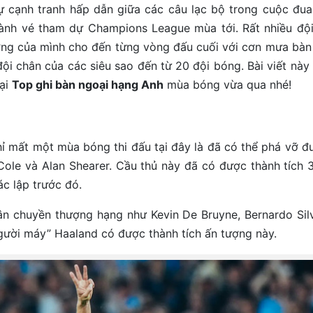
 cạnh tranh hấp dẫn giữa các câu lạc bộ trong cuộc đua
iành vé tham dự Champions League mùa tới. Rất nhiều độ
ợng của mình cho đến từng vòng đấu cuối với cơn mưa bàn
ội chân của các siêu sao đến từ 20 đội bóng. Bài viết này
ại
Top ghi bàn ngoại hạng Anh
mùa bóng vừa qua nhé!
hỉ mất một mùa bóng thi đấu tại đây là đã có thể phá vỡ đ
Cole và Alan Shearer. Cầu thủ này đã có được thành tích 
ác lập trước đó.
hân chuyền thượng hạng như Kevin De Bruyne, Bernardo Sil
gười máy” Haaland có được thành tích ấn tượng này.