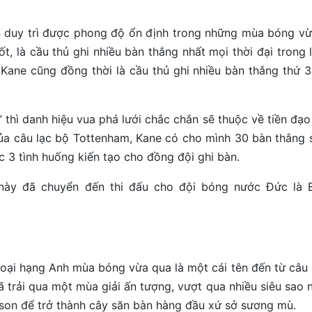
ôn duy trì được phong độ ổn định trong những mùa bóng vừ
t, là cầu thủ ghi nhiều bàn thắng nhất mọi thời đại trong 
Kane cũng đồng thời là cầu thủ ghi nhiều bàn thắng thứ 3
thì danh hiệu vua phá lưới chắc chắn sẽ thuộc về tiền đạo
của câu lạc bộ Tottenham, Kane có cho mình 30 bàn thắng 
c 3 tình huống kiến tạo cho đồng đội ghi bàn.
này đã chuyển đến thi đấu cho đội bóng nước Đức là 
oại hạng Anh mùa bóng vừa qua là một cái tên đến từ câu 
ã trải qua một mùa giải ấn tượng, vượt qua nhiều siêu sao n
lson để trở thành cây săn bàn hàng đầu xứ sở sương mù.