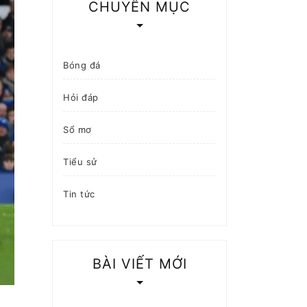
CHUYÊN MỤC
Bóng đá
Hỏi đáp
Sổ mơ
Tiểu sử
Tin tức
BÀI VIẾT MỚI