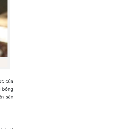
ợc của
u bóng
ên sân