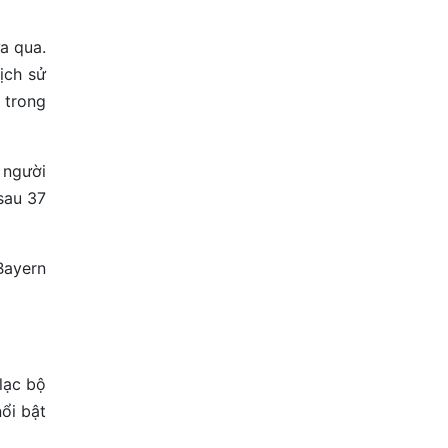
a qua.
lịch sử
 trong
 người
sau 37
Bayern
lạc bộ
ổi bật