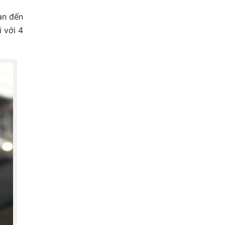
àn đến
i với 4