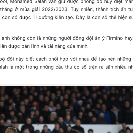
pool, Mohamed Salah vẫn giữ được phong độ hủy diệt mản
 thắng ở mùa giải 2022/2023. Tuy nhiên, thành tích ấn t
 còn có được 11 đường kiến tạo. Đây là con số thể hiện s
ới anh không còn là những người đồng đội ăn ý Firmino ha
hiện được bản lĩnh và tài năng của mình.
 bộ đôi này biết cách phối hợp với nhau để tạo nên những
lah là một trong những cầu thủ có số trận ra sân nhiều nh