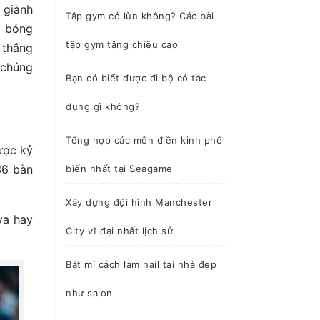
 giành
Tập gym có lùn không? Các bài
i bóng
tập gym tăng chiều cao
 thắng
 chúng
Bạn có biết được đi bộ có tác
dụng gì không?
Tổng hợp các môn điền kinh phổ
ược kỷ
36 bàn
biến nhất tại Seagame
Xây dựng đội hình Manchester
va hay
City vĩ đại nhất lịch sử
Bật mí cách làm nail tại nhà đẹp
như salon