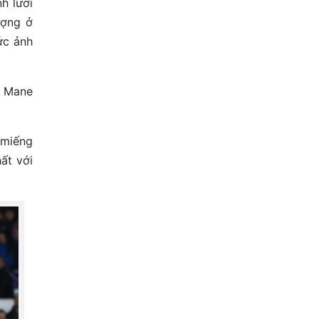
h lưới
ượng ở
ức ảnh
y Mane
 miếng
ất với