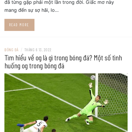
đã từng gặp phải một lần trong đời. Giấc mơ này
mang đến sự sợ hãi, lo…
READ MORE
/
BÓNG ĐÁ
THÁNG 6 13, 2022
Tìm hiểu về og là gì trong bóng đá? Một số tình
huống og trong bóng đá