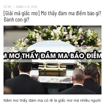
/
SỔ MƠ
THÁNG 6 13, 2022
[Giải mã giấc mơ] Mơ thấy đám ma điềm báo gì?
Đánh con gì?
Nằm mơ thấy đám ma có lẽ là giấc mơ mà nhiều người