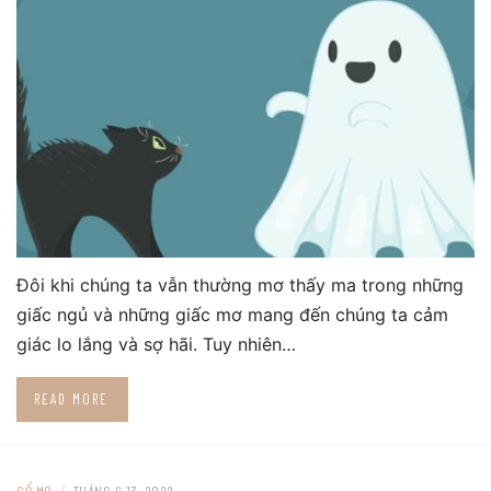
Đôi khi chúng ta vẫn thường mơ thấy ma trong những
giấc ngủ và những giấc mơ mang đến chúng ta cảm
giác lo lắng và sợ hãi. Tuy nhiên…
READ MORE