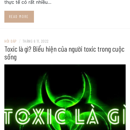
thực tế có rất nhiều…
READ MORE
/
HỎI ĐÁP
THÁNG 6 11, 2022
Toxic là gì? Biểu hiện của người toxic trong cuộc
sống